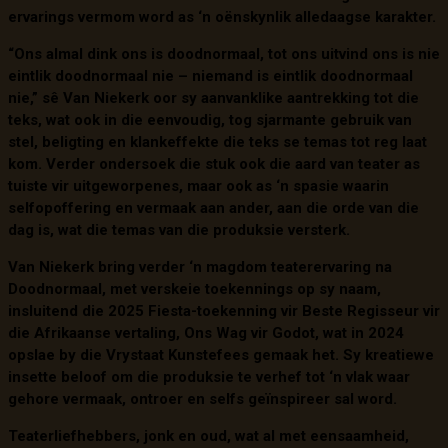
ervarings vermom word as ‘n oënskynlik alledaagse karakter.
“Ons almal dink ons is doodnormaal, tot ons uitvind ons is nie
eintlik doodnormaal nie – niemand is eintlik doodnormaal
nie,” sê Van Niekerk oor sy aanvanklike aantrekking tot die
teks, wat ook in die eenvoudig, tog sjarmante gebruik van
stel, beligting en klankeffekte die teks se temas tot reg laat
kom. Verder ondersoek die stuk ook die aard van teater as
tuiste vir uitgeworpenes, maar ook as ‘n spasie waarin
selfopoffering en vermaak aan ander, aan die orde van die
dag is, wat die temas van die produksie versterk.
Van Niekerk bring verder ‘n magdom teaterervaring na
Doodnormaal, met verskeie toekennings op sy naam,
insluitend die 2025 Fiesta-toekenning vir Beste Regisseur vir
die Afrikaanse vertaling, Ons Wag vir Godot, wat in 2024
opslae by die Vrystaat Kunstefees gemaak het. Sy kreatiewe
insette beloof om die produksie te verhef tot ‘n vlak waar
gehore vermaak, ontroer en selfs geïnspireer sal word.
Teaterliefhebbers, jonk en oud, wat al met eensaamheid,