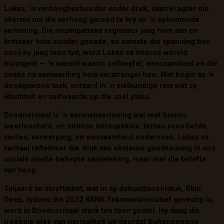
Lukas, ‘n verhoogbestuurder onder druk, skarrel agter die
skerms om die verhoog gereed te kry vir ‘n opkomende
vertoning. Die onsimpatieke regisseur jaag hom aan en
kritiseer hom sonder genade, en namate die spanning bou
soos hy jaag teen tyd, word Lukas se interne wêreld
blootgelê — ‘n wêreld waarin selftwyfel, eensaamheid en die
soeke na aanvaarding hom verstrengel hou. Wat begin as ‘n
doodgewone taak, ontaard in ‘n sielkundige reis wat sy
identiteit en selfwaarde op die spel plaas.
Doodnormaal is ‘n eenmanvertoning wat met humor,
weerloosheid, en intense introspeksie, temas soos liefde,
verlies, verwerping, en eensaamheid ondersoek. Lukas se
verhaal reflekteer die druk van eksterne goedkeuring in ons
sosiale media-behepte samelewing, maar met die belofte
van hoop.
Taljaard se skryftalent, wat in sy debuuttoneelstuk, Skin
Deep, tydens die 2022 KKNK Teksmarkinisiatief gevestig is,
word in Doodnormaal sterk ten toon gestel. Hy daag die
troebele idee van normaliteit uit deurdat buitengewone