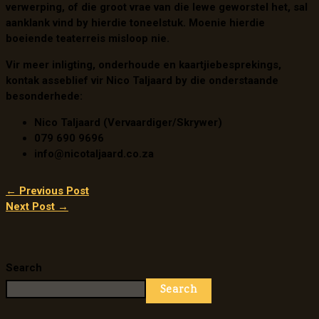
verwerping, of die groot vrae van die lewe geworstel het, sal
aanklank vind by hierdie toneelstuk. Moenie hierdie
boeiende teaterreis misloop nie.
Vir meer inligting, onderhoude en kaartjiebesprekings,
kontak asseblief vir Nico Taljaard by die onderstaande
besonderhede:
Nico Taljaard (Vervaardiger/Skrywer)
079 690 9696
info@nicotaljaard.co.za
←
Previous Post
Next Post
→
Search
Search